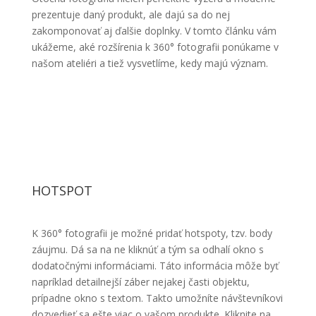
prezentuje daný produkt, ale dajú sa do nej
zakomponovať aj ďalšie doplnky. V tomto článku vám
ukážeme, aké rozšírenia k 360° fotografii ponúkame v
našom ateliéri a tiež vysvetlíme, kedy majú význam.
HOTSPOT
K 360
° fotografii je možné pridať hotspoty, tzv. body
záujmu. Dá sa na ne kliknúť a tým sa odhalí okno s
dodatočnými informáciami. Táto informácia môže byť
napríklad detailnejší záber nejakej časti objektu,
prípadne okno s textom. Takto umožníte návštevníkovi
dozvedieť sa ešte viac o vašom produkte. Kliknite na