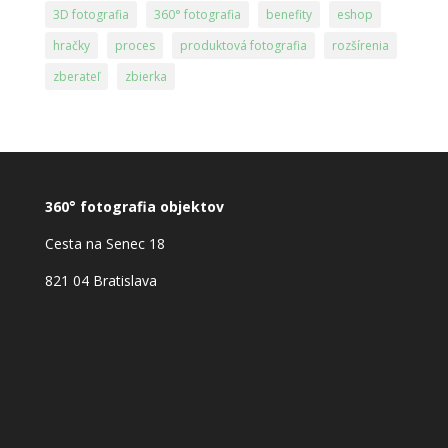
3D fotografia
360° fotografia
benefity
eshop
hračky
proces
produktová fotografia
rozšírenia
zberateľ
zbierka
360° fotografia objektov
Cesta na Senec 18
821 04 Bratislava